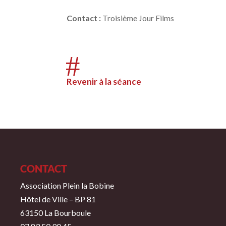
Contact
:
Troisième Jour Films
#
Revenir à la séance
CONTACT
Association Plein la Bobine
Hôtel de Ville – BP 81
63150 La Bourboule