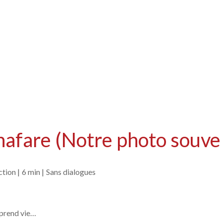
nafare (Notre photo souve
ction |
6 min |
Sans dialogues
e prend vie…