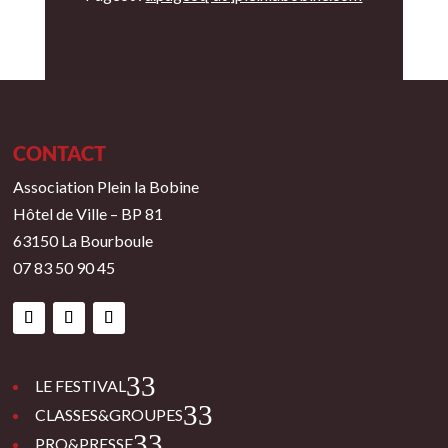
CONTACT
Association Plein la Bobine
Hôtel de Ville – BP 81
63150 La Bourboule
07 83 50 90 45
3
LE FESTIVAL
3
CLASSES&GROUPES
3
PRO&PRESSE