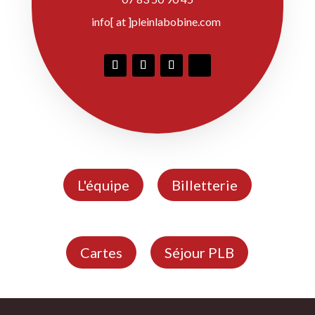
info[ at ]pleinlabobine.com
L'équipe
Billetterie
Cartes
Séjour PLB