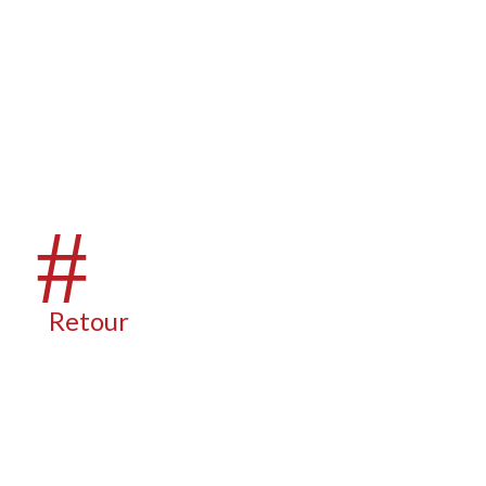
>Programme en ligne<
2015
#
13e édition
Retour
PALMARÈS 2023