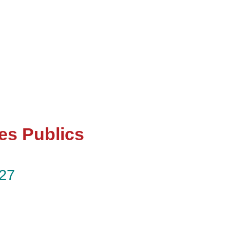
es Publics
027