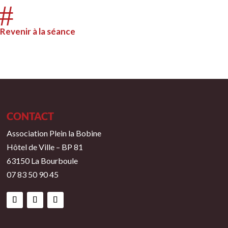
#
Revenir à la séance
CONTACT
Association Plein la Bobine
Hôtel de Ville – BP 81
63150 La Bourboule
07 83 50 90 45