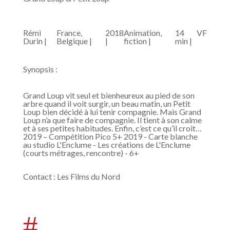
Rémi
France,
2018
Animation,
14
VF
Durin |
Belgique |
|
fiction |
min |
Synopsis :
Grand Loup vit seul et bienheureux au pied de son
arbre quand il voit surgir, un beau matin, un Petit
Loup bien décidé à lui tenir compagnie. Mais Grand
Loup n’a que faire de compagnie. Il tient à son calme
et à ses petites habitudes. Enfin, c’est ce qu’il croit…
2019 – Compétition Pico 5+ 2019 - Carte blanche
au studio L'Enclume - Les créations de L'Enclume
(courts métrages, rencontre) - 6+
Contact
:
Les Films du Nord
#