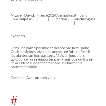
Nguyen David,
France
2024
Animation,
8
Sans
Tom Raijasse |
|
|
fiction |
min
dialogues
|
Synopsis :
Dans une vallée paisible et bercée par la musique,
Oudi et Melody vivent en accord en faisant fleurir
les plantes sur leur passage. Mais un jour, alors
qu’Oudi se laisse emporter par la musique qu’il crée,
un accident survient et menace une harmonie
pourtant établie.
Contact
:
Avec ou sans vous
#