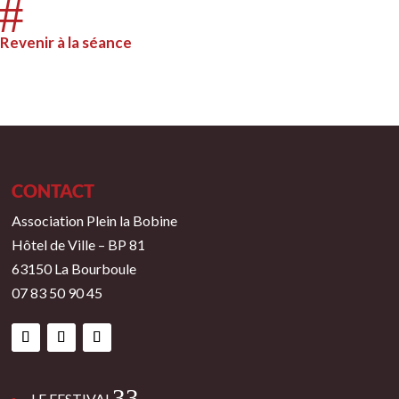
#
Revenir à la séance
CONTACT
Association Plein la Bobine
Hôtel de Ville – BP 81
63150 La Bourboule
07 83 50 90 45
3
LE FESTIVAL