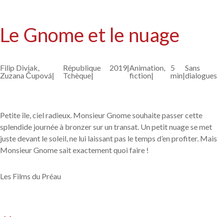
Le Gnome et le nuage
Filip Diviak,
République
2019|
Animation,
5
Sans
Zuzana Čupová|
Tchèque|
fiction|
min|
dialogues
Petite île, ciel radieux. Monsieur Gnome souhaite passer cette
splendide journée à bronzer sur un transat. Un petit nuage se met
juste devant le soleil, ne lui laissant pas le temps d’en profiter. Mais
Monsieur Gnome sait exactement quoi faire !
Les Films du Préau