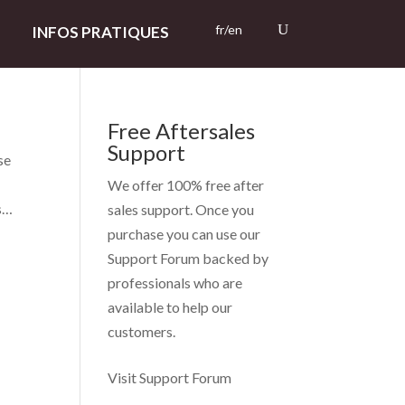
fr/en
INFOS PRATIQUES
Free Aftersales
Support
se
n
We offer 100% free after
is…
sales support. Once you
purchase you can use our
Support Forum
backed by
professionals who are
available to help our
customers.
Visit Support Forum