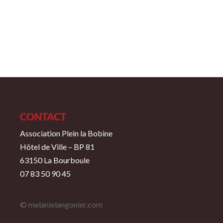
CONTACT
Association Plein la Bobine
Hôtel de Ville – BP 81
63150 La Bourboule
07 83 50 90 45
© melanielangonier.com