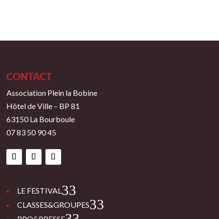
CONTACT
Association Plein la Bobine
Hôtel de Ville – BP 81
63150 La Bourboule
07 83 50 90 45
3
LE FESTIVAL
3
CLASSES&GROUPES
3
PRO&PRESSE