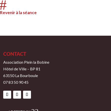
#
Revenir à la séance
CONTACT
Association Plein la Bobine
Hôtel de Ville – BP 81
63150 La Bourboule
07 83 50 90 45