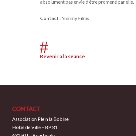
absolument pas envie d’être promené par elle.
Contact
:
Yummy Films
#
Revenir à la séance
CONTACT
Association Plein la Bobine
Hôtel de Ville – BP 81
63150 La Bourboule