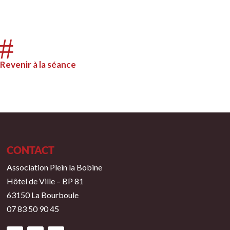
#
Revenir à la séance
CONTACT
Association Plein la Bobine
Hôtel de Ville – BP 81
63150 La Bourboule
07 83 50 90 45