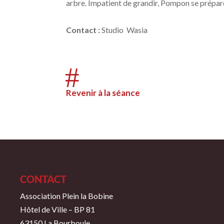
arbre. Impatient de grandir, Pompon se prépare
Contact
:
Studio Wasia
#
Revenir à la séance
CONTACT
Association Plein la Bobine
Hôtel de Ville – BP 81
63150 La Bourboule