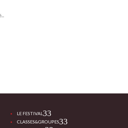
...
3
LE FESTIVAL
3
CLASSES&GROUPES