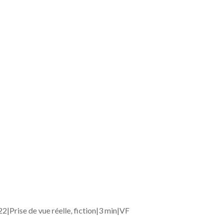
22|
Prise de vue réelle, fiction|
3 min|
VF