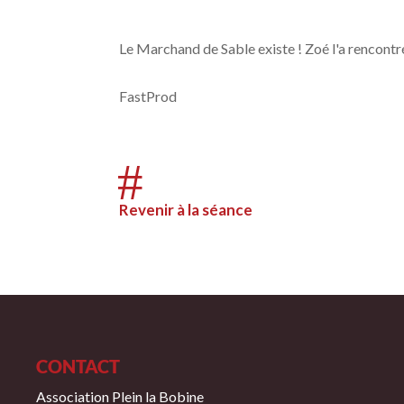
Le Marchand de Sable existe ! Zoé l'a rencontré
FastProd
#
Revenir à la séance
CONTACT
Association Plein la Bobine