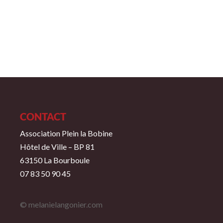
CONTACT
Association Plein la Bobine
Hôtel de Ville – BP 81
63150 La Bourboule
07 83 50 90 45
© melanielangonier.com