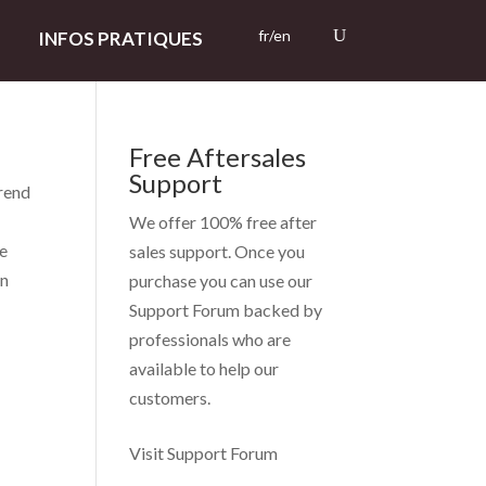
fr/en
INFOS PRATIQUES
Free Aftersales
Support
 rend
We offer 100% free after
re
sales support. Once you
on
purchase you can use our
Support Forum
backed by
professionals who are
available to help our
customers.
Visit Support Forum