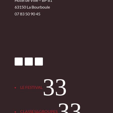
Hôtel de Ville – BP 81
63150 La Bourboule
07 83 50 90 45
3
LE FESTIVAL
3
CLASSES&GROUPES