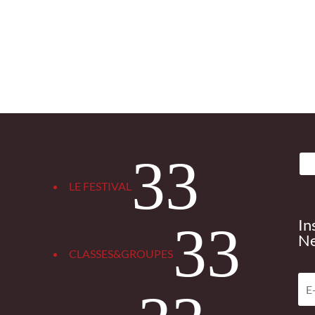
3
LE FESTIVAL
In
3
Ne
CLASSES&GROUPES