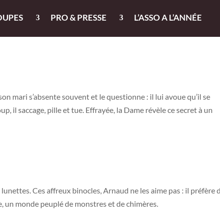
OUPES
PRO & PRESSE
L’ASSO A L’ANNÉE
n mari s’absente souvent et le questionne : il lui avoue qu’il se
, il saccage, pille et tue. Effrayée, la Dame révèle ce secret à un
nettes. Ces affreux binocles, Arnaud ne les aime pas : il préfère 
ie, un monde peuplé de monstres et de chimères.