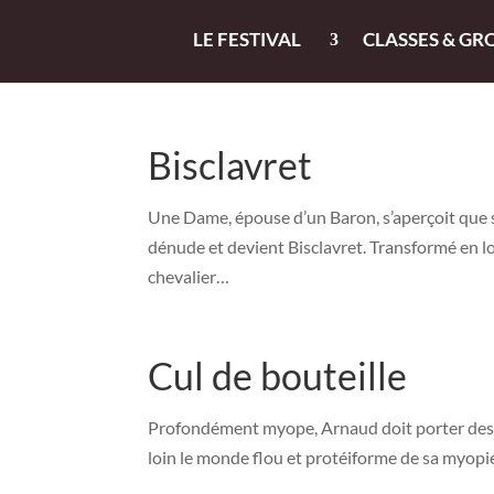
LE FESTIVAL
CLASSES & GR
Bisclavret
Une Dame, épouse d’un Baron, s’aperçoit que so
dénude et devient Bisclavret. Transformé en loup
chevalier…
Cul de bouteille
Profondément myope, Arnaud doit porter des lu
loin le monde flou et protéiforme de sa myop