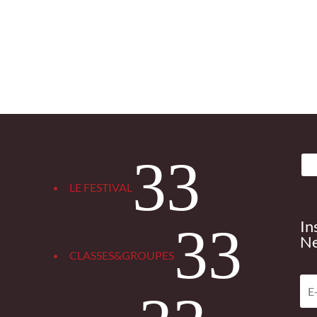
3
LE FESTIVAL
In
3
Ne
CLASSES&GROUPES