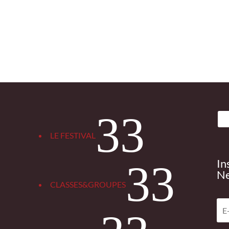
3
LE FESTIVAL
In
3
Ne
CLASSES&GROUPES