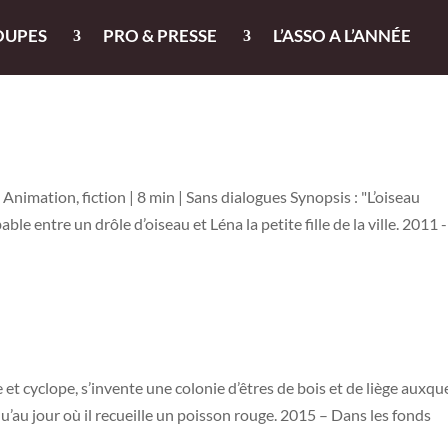
OUPES
PRO & PRESSE
L’ASSO A L’ANNÉE
 Animation, fiction | 8 min | Sans dialogues Synopsis : "L’oiseau
le entre un drôle d’oiseau et Léna la petite fille de la ville. 2011 -
et cyclope, s’invente une colonie d’êtres de bois et de liège auxque
u’au jour où il recueille un poisson rouge. 2015 – Dans les fonds