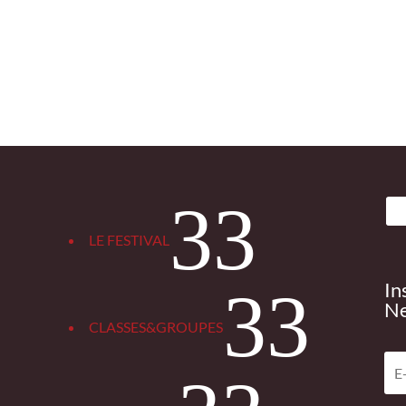
3
LE FESTIVAL
In
3
Ne
CLASSES&GROUPES