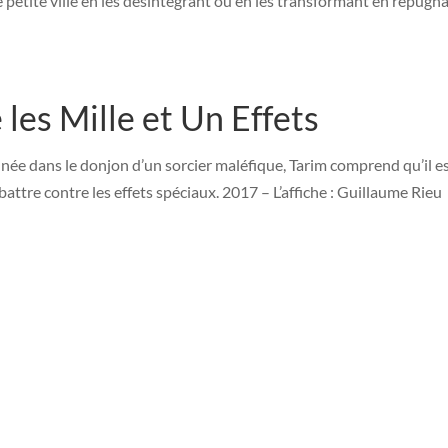
e petite ville en les désintégrant ou en les transformant en répugn
 les Mille et Un Effets
ée dans le donjon d’un sorcier maléfique, Tarim comprend qu’il es
battre contre les effets spéciaux. 2017 – L’affiche : Guillaume Rieu