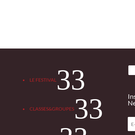
3
LE FESTIVAL
In
3
Ne
CLASSES&GROUPES