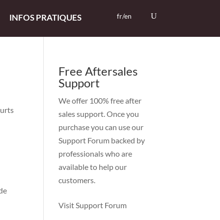
fr/en
INFOS PRATIQUES
Free Aftersales
Support
s
We offer 100% free after
ourts
sales support. Once you
purchase you can use our
Support Forum
backed by
professionals who are
available to help our
customers.
 de
Visit Support Forum