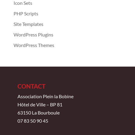
Icon Sets
PHP Scripts
Site Templates
WordPress Plugins
WordPress Themes
CONTACT
Association Plein la Bobine
Hôtel de Ville – BP 81
63150 La Bourboule
07 83 50 90 45