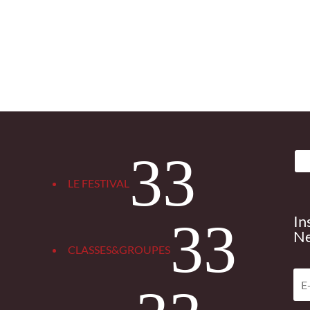
3
LE FESTIVAL
In
3
Ne
CLASSES&GROUPES