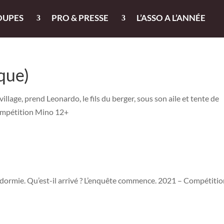
OUPES
PRO & PRESSE
L’ASSO A L’ANNÉE
que)
village, prend Leonardo, le fils du berger, sous son aile et tente de
– Compétition Mino 12+
endormie. Qu’est-il arrivé ? L’enquête commence. 2021 – Compétiti