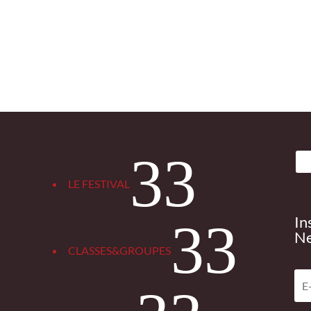
3
LE FESTIVAL
In
3
Ne
CLASSES&GROUPES