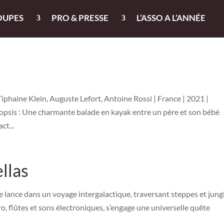
OUPES
PRO & PRESSE
L’ASSO A L’ANNÉE
phaine Klein, Auguste Lefort, Antoine Rossi | France | 2021 |
ynopsis : Une charmante balade en kayak entre un père et son bébé
ct...
ellas
 lance dans un voyage intergalactique, traversant steppes et jung
o, flûtes et sons électroniques, s’engage une universelle quête