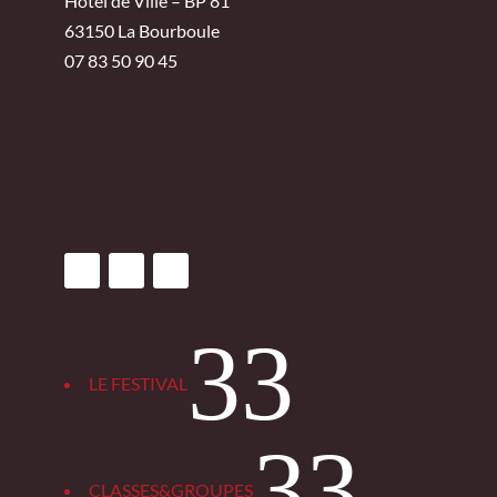
Hôtel de Ville – BP 81
63150 La Bourboule
07 83 50 90 45
3
LE FESTIVAL
3
CLASSES&GROUPES