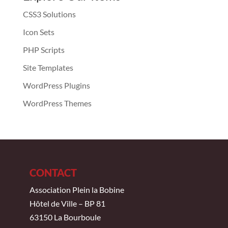
CSS3 Solutions
Icon Sets
PHP Scripts
Site Templates
WordPress Plugins
WordPress Themes
CONTACT
Association Plein la Bobine
Hôtel de Ville – BP 81
63150 La Bourboule