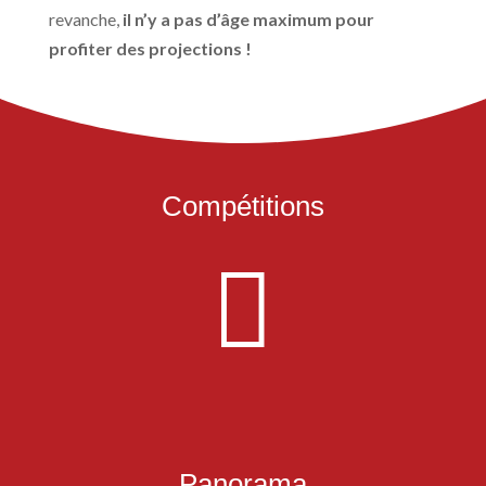
revanche,
il n’y a pas d’âge maximum pour
profiter des projections !
Compétitions

3 compétitions de courts métrages jeunes publics : Pico (dès 3 et
5 ans), Mezzo (dès 7 et 10 ans), compétition Mino (dès 12 et 14
ans). Venez voter pour votre film préféré !
Panorama