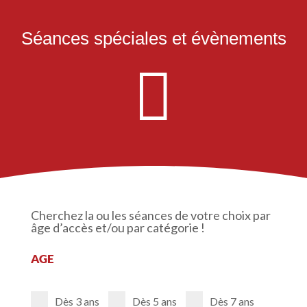
Séances spéciales et évènements

Grands enfants, ciné-grignote, ciné-concert, graines de
programmateurs… découvrez toutes les séances pas comme les
autres du festival !
Cherchez la ou les séances de votre choix par
âge d’accès et/ou par catégorie !
AGE
Dès 3 ans
Dès 5 ans
Dès 7 ans