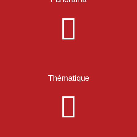

Avant-premières ou retours sur des films que vous avez ratés :
l’occasion de profiter de l’actualité des sorties cinéma jeune public
!
Thématique

À travers courts et longs métrages, « Rencontre(s) » sera notre
thématique à l’honneur !