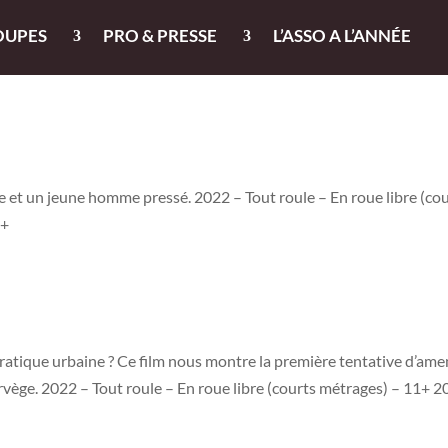
OUPES
PRO & PRESSE
L’ASSO A L’ANNÉE
e et un jeune homme pressé. 2022 – Tout roule – En roue libre (co
3+
pratique urbaine ? Ce film nous montre la première tentative d’am
orvège. 2022 – Tout roule – En roue libre (courts métrages) – 11+ 