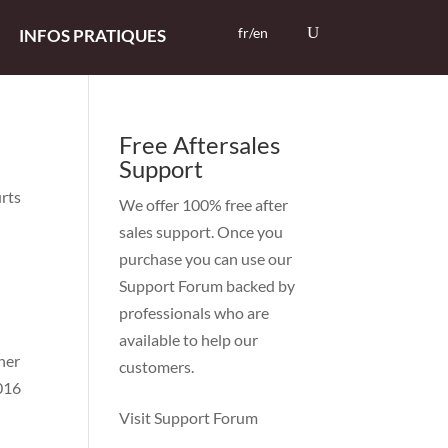
fr/en
INFOS PRATIQUES
Free Aftersales
Support
urts
We offer 100% free after
sales support. Once you
purchase you can use our
Support Forum
backed by
professionals who are
available to help our
ener
customers.
2016
Visit Support Forum